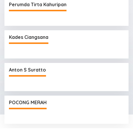
untuk Mendukung Pendidikan, Riset, dan
Perumda Tirta Kahuripan
Masyarakat
Kades Ciangsana
Anton S Suratto
POCONG MERAH