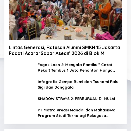
Lintas Generasi, Ratusan Alumni SMKN 15 Jakarta
Padati Acara ‘Sabar Asean’ 2026 di Blok M
“Agak Laen 2: Menyala Pantiku!” Catat
Rekor! Tembus 1 Juta Penonton Hanya
dalam 3 Hari
Infografis Gempa Bumi dan Tsunami Palu,
Sigi dan Donggala
SHADOW STRAYS 2: PERBURUAN DI MULAI
PT Matra Kreasi Mandiri dan Mahasiswa
Program Studi Teknologi Rekayasa
Komputer Sekolah Vokasi IPB Kembangkan
Sistem Monitoring Kualitas Air Berbasis IoT