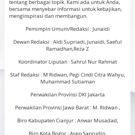
tentang berbagai topik. Kami ada untuk Anda,
A
D
bersama menyebar informasi untuk kebajikan,
M
menginspirasi dan membangun.
I
N
Pemimpin Umum/Redaksi : Junaidi
Dewan Redaksi : Aldi Supriadi, Junaidi, Saeful
Ramadhan,Reza Z
Koordinator Liputan : Sahrul Nur Rahmat
Staf Redaksi : M Ridwan, Pegi Cindi Citra Wahyu,
Muhammad Sutiaman
Perwakilan Provinsi DKI Jakarta
Perwakilan Provinsi Jawa Barat : M. Ridwan ,
Biro Kabupaten Cianjur : Anwar Musadad,
Biro Kota Bogor : Asep Saprudin,