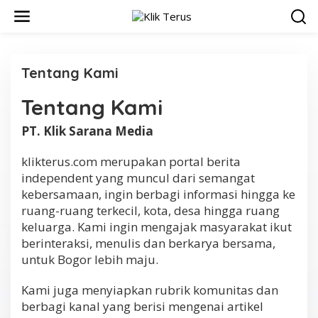
L
e
w
a
t
Tentang Kami
i
k
e
Tentang Kami
|
k
1
9
o
PT. Klik Sarana Media
O
n
K
t
T
klikterus.com merupakan portal berita
O
e
B
independent yang muncul dari semangat
n
E
kebersamaan, ingin berbagi informasi hingga ke
R
2
ruang-ruang terkecil, kota, desa hingga ruang
0
1
keluarga. Kami ingin mengajak masyarakat ikut
8
berinteraksi, menulis dan berkarya bersama,
O
L
untuk Bogor lebih maju.
E
H
K
Kami juga menyiapkan rubrik komunitas dan
L
I
berbagi kanal yang berisi mengenai artikel
K