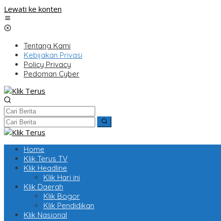
Lewati ke konten
Tentang Kami
Kebijakan Privasi
Policy Privacy
Pedoman Cyber
Home
Klik Terus TV
Klik Headline
Klik Hari ini
Klik Daerah
Klik Bogor
Klik Pendidikan
Klik Nasional