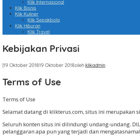
Klik Internasional
Klik Bisnis
Klik Kuliner
Klik Sepakbola
Klik Hiburan
Klik Travel
Kebijakan Privasi
|
19 Oktober 2018
19 Oktober 2018
oleh
klikadmin
Terms of Use
Terms of Use
Selamat datang di klikterus.com, situs ini merupakan s
Seluruh konten situs ini dilindungi undang-undang. DI
pelanggaran apa pun yang terjadi dan mengatasnamaka