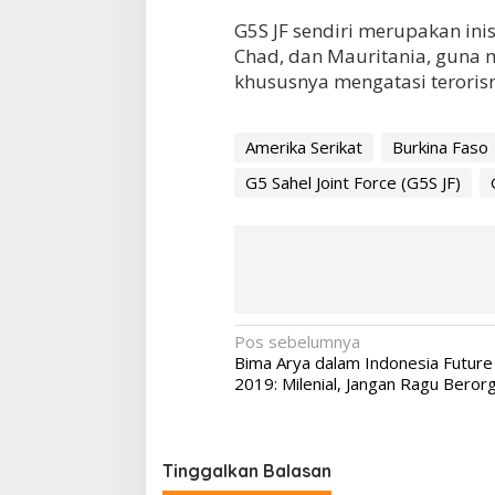
G5S JF sendiri merupakan inisi
Chad, dan Mauritania, guna 
khususnya mengatasi terorism
Amerika Serikat
Burkina Faso
G5 Sahel Joint Force (G5S JF)
N
Pos sebelumnya
Bima Arya dalam Indonesia Future
a
2019: Milenial, Jangan Ragu Berorg
v
i
g
Tinggalkan Balasan