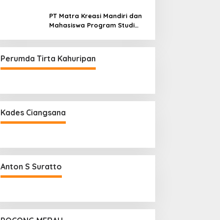
PT Matra Kreasi Mandiri dan
Mahasiswa Program Studi
Teknologi Rekayasa
Komputer Sekolah Vokasi IPB
Kembangkan Sistem
Perumda Tirta Kahuripan
Monitoring Kualitas Air
Berbasis IoT untuk
Mendukung Pendidikan, Riset,
dan Masyarakat
Kades Ciangsana
Anton S Suratto