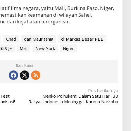
atif lima negara, yaitu Mali, Burkina Faso, Niger,
memastikan keamanan di wilayah Sahel,
e dan kejahatan terorganisir.
Chad
dan Mauritania
di Markas Besar PBB
G5S JF
Mali
New York
Niger
Ikuti Kami
Pos berikutnya
 Fest
Menko Polhukam: Dalam Satu Hari, 30
anisasi!
Rakyat Indonesia Meninggal Karena Narkoba