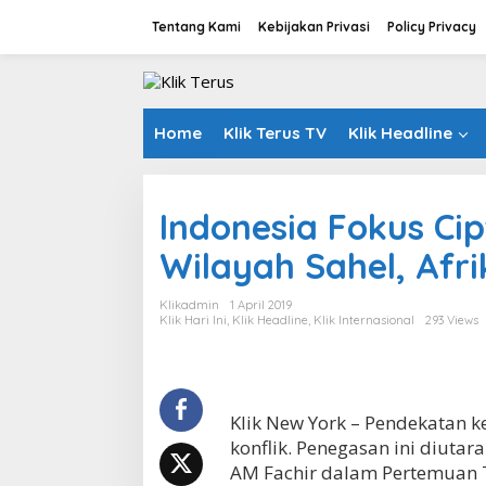
L
Tentang Kami
Kebijakan Privasi
Policy Privacy
e
w
a
t
i
k
Home
Klik Terus TV
Klik Headline
e
k
o
n
Indonesia Fokus Ci
t
Wilayah Sahel, Afri
e
n
Klikadmin
1 April 2019
Klik Hari Ini
,
Klik Headline
,
Klik Internasional
293 Views
Klik New York – Pendekatan 
konflik. Penegasan ini diuta
AM Fachir dalam Pertemuan 