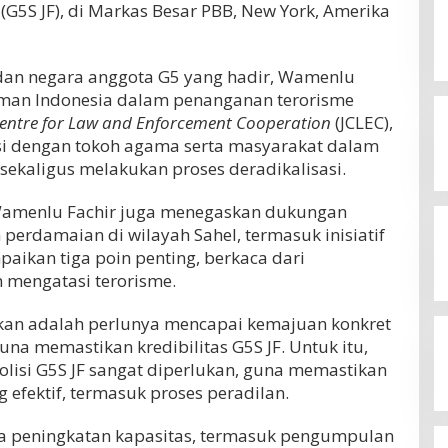
e
(G5S JF), di Markas Besar PBB, New York, Amerika
dan negara anggota G5 yang hadir, Wamenlu
aman Indonesia dalam penanganan terorisme
Centre for Law and Enforcement Cooperation
(JCLEC),
si dengan tokoh agama serta masyarakat dalam
 sekaligus melakukan proses deradikalisasi.
Wamenlu Fachir juga menegaskan dukungan
perdamaian di wilayah Sahel, termasuk inisiatif
mpaikan tiga poin penting, berkaca dari
 mengatasi terorisme.
kan adalah perlunya mencapai kemajuan konkret
guna memastikan kredibilitas G5S JF. Untuk itu,
lisi G5S JF sangat diperlukan, guna memastikan
g efektif, termasuk proses peradilan.
a peningkatan kapasitas, termasuk pengumpulan