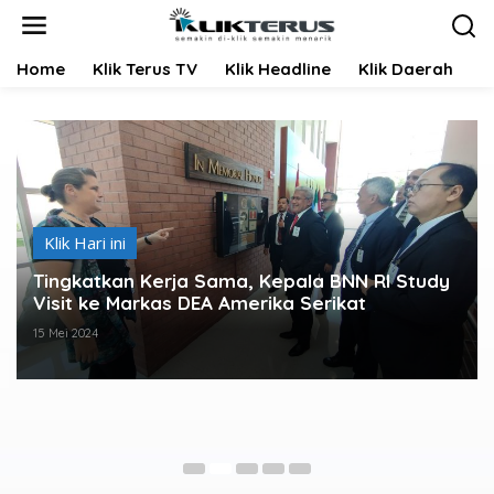
L
e
w
Home
Klik Terus TV
Klik Headline
Klik Daerah
K
a
t
i
k
e
k
o
n
t
Klik Hari ini
e
Tingkatkan Kerja Sama, Kepala BNN RI Study
n
Visit ke Markas DEA Amerika Serikat
15 Mei 2024