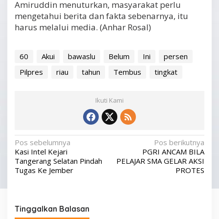
Amiruddin menuturkan, masyarakat perlu
mengetahui berita dan fakta sebenarnya, itu
harus melalui media. (Anhar Rosal)
60
Akui
bawaslu
Belum
Ini
persen
Pilpres
riau
tahun
Tembus
tingkat
Ikuti Kami
N
Pos sebelumnya
Pos berikutnya
Kasi Intel Kejari
PGRI ANCAM BILA
a
Tangerang Selatan Pindah
PELAJAR SMA GELAR AKSI
v
Tugas Ke Jember
PROTES
i
g
Tinggalkan Balasan
a