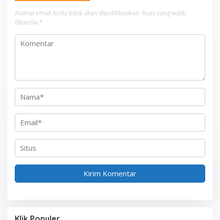
s
Alamat email Anda tidak akan dipublikasikan.
Ruas yang wajib
i
ditandai
*
p
o
s
Klik Populer