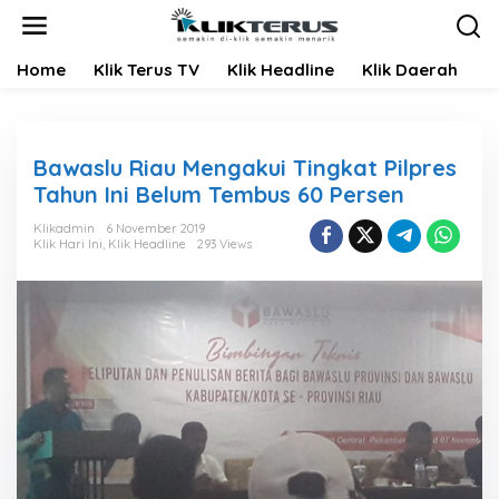
L
e
w
Home
Klik Terus TV
Klik Headline
Klik Daerah
K
a
t
i
k
e
Bawaslu Riau Mengakui Tingkat Pilpres
k
Tahun Ini Belum Tembus 60 Persen
o
n
Klikadmin
6 November 2019
t
Klik Hari Ini
,
Klik Headline
293 Views
e
n