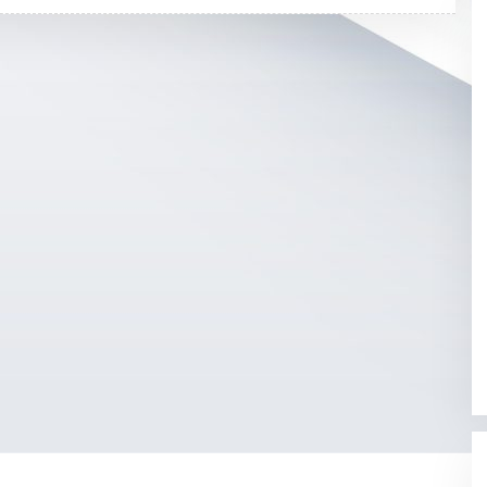
K
L
I
K
A
D
M
I
N