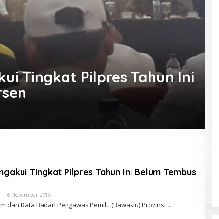
i Tingkat Pilpres Tahun Ini
rsen
gakui Tingkat Pilpres Tahun Ini Belum Tembus
|
6 November 2019
O
L
kum dan Data Badan Pengawas Pemilu (Bawaslu) Provinsi
E
H