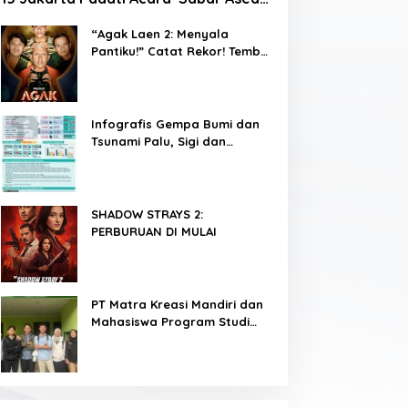
2026 di Blok M
“Agak Laen 2: Menyala
Pantiku!” Catat Rekor! Tembus
1 Juta Penonton Hanya
dalam 3 Hari
Infografis Gempa Bumi dan
Tsunami Palu, Sigi dan
Donggala
SHADOW STRAYS 2:
PERBURUAN DI MULAI
PT Matra Kreasi Mandiri dan
Mahasiswa Program Studi
Teknologi Rekayasa
Komputer Sekolah Vokasi IPB
Kembangkan Sistem
Monitoring Kualitas Air
Berbasis IoT untuk