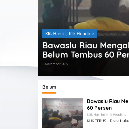
Klik Hari ini
,
Klik Headline
Bawaslu Riau Mengaku
Belum Tembus 60 Pe
6 November 2019
Belum
Bawaslu Riau Men
60 Persen
Klik Hari Ini
,
Klik Headline
KLIK TERUS – Divisi Hu