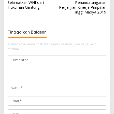
a
Selamatkan WNI dari
Penandatanganan
v
Hukuman Gantung
Perjanjian Kinerja Pimpinan
Tinggi Madya 2019
i
g
a
Tinggalkan Balasan
s
i
Alamat email Anda tidak akan dipublikasikan.
Ruas yang wajib
p
ditandai
*
o
s