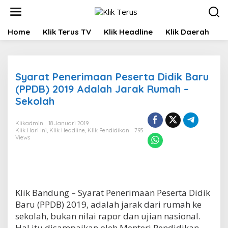
L
e
w
Home
Klik Terus TV
Klik Headline
Klik Daerah
K
a
t
i
k
e
Syarat Penerimaan Peserta Didik Baru
k
(PPDB) 2019 Adalah Jarak Rumah –
o
Sekolah
n
t
e
Klikadmin
18 Januari 2019
n
Klik Hari Ini
,
Klik Headline
,
Klik Pendidikan
793
Views
Klik Bandung – Syarat Penerimaan Peserta Didik
Baru (PPDB) 2019, adalah jarak dari rumah ke
sekolah, bukan nilai rapor dan ujian nasional.
Hal itu disampaikan oleh Menteri Pendidikan