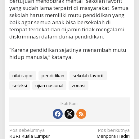
bertujuan mendobrak mental “sekolah favorit”
yang sudah lama terpatri di masyarakat. Semua
sekolah harus memiliki mutu pendidikan yang
baik agar semua anak bisa bersekolah di
tempat terdekat dan dijamin tidak mengalami
diskriminasi dalam dunia pendidikan.
“Karena pendidikan sejatinya menambah mutu
hidup manusia,” katanya.
nilai rapor
pendidikan
sekolah favorit
seleksi
ujian nasional
zonasi
Ikuti Kami
N
Pos sebelumnya
Pos berikutnya
KBRI Kuala Lumpur
Menpora Hadiri