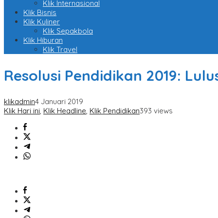
Klik Internasional
Klik Bisnis
Klik Kuliner
Klik Sepakbola
Klik Hiburan
Klik Travel
Resolusi Pendidikan 2019: Lu
klikadmin
4 Januari 2019
Klik Hari ini
,
Klik Headline
,
Klik Pendidikan
393 views