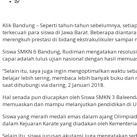
Klik Bandung – Seperti tahun-tahun sebelumnya, setia
terkecuali para siswa di Jawa Barat. Beberapa diantar
merengkuh prestasi di bidang ekstrakulikuler sampai 
Siswa SMKN 6 Bandung, Rudiman mengatakan resolusinya 
capai adalah lulus ujian nasional dengan hasil memu
“Selain itu, saya juga ingin mengoptimalkan waktu seba
belajar lebih sering, membaca lebih banyak buku dan
saat dihubungi via daring, 2 Januari 2018.
Hal senada pun diucapkan oleh Siswa SMKN 3 Baleendah
memuaskan dan mampu melanjutkan pendidikan di Univ
Siswa yang meraih medali emas dalam ajang Olimpiade
dalam Kejuaran Karate yang diadakan oleh Kementeri
Selain itu, siswa jurusan akutansi juga mengatakan s