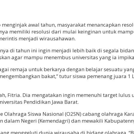
p menginjak awal tahun, masyarakat menancapkan resolu
anya memiliki resolusi dari mulai keinginan untuk mamp
merintis menjadi wirausahawan.
di tahun ini ingin menjadi lebih baik di segala bidan
askan agar mampu menembus universitas yang ia impika
gai remaja untuk berkarya dengan belajar sesuatu yang b
 mengembangkan bakat,” tutur siswa pemenang juara 1 
, Fitria. Dia mengatakan ingin memenuhi target lulus u
ersitas Pendidikan Jawa Barat.
 Olahraga Siswa Nasional (O2SN) cabang olahraga Kar
an dalam Negeri (Kemendagri) dan mewakili Kabupaten
edang menggeluti dunia wirausaha di bidang olahraga. 