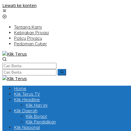
Lewati ke konten
Tentang Kami
Kebijakan Privasi
Policy Privacy
Pedoman Cyber
Home
Klik Terus TV
Klik Headline
Klik Hari ini
Klik Daerah
Klik Bogor
Klik Pendidikan
Klik Nasional