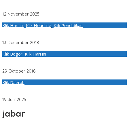
Begini Pernyataan Tegas Dewan Dedi Aroza Soal ASN yang
WFH Tiap Hari Kamis
12 November 2025
Klik Hari ini
,
Klik Headline
,
Klik Pendidikan
23 Relawan Amerika Serikat Bantu Guru Ajarkan Bahasa
Inggris
13 Desember 2018
Klik Bogor
,
Klik Hari ini
Pengurus Kontingen Kabupaten Bogor Peparda V Jawa
Barat Dilantik
29 Oktober 2018
Klik Daerah
Silpa Jawa Barat 2024 Dinilai Dewan Jabar Doni Hutabarat
Sebagai Indikator Kegagalan Penyerapan Anggaran
19 Juni 2025
jabar