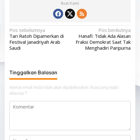
Ikuti Kami
N
Pos sebelumnya
Pos berikutnya
Tari Ratoh Dipamerkan di
Hanafi: Tidak Ada Alasan
a
Festival Janadriyah Arab
Fraksi Demokrat Saat Tak
v
Saudi
Menghadiri Paripurna
i
g
Tinggalkan Balasan
a
s
Alamat email Anda tidak akan dipublikasikan.
Ruas yang wajib
i
ditandai
*
p
o
s