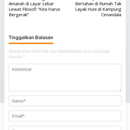
a
Amanah di Layar Lebar
Bertahan di Rumah Tak
v
Lewat Filosofi “Kita Harus
Layak Huni di Kampung
Bergerak”
Cimandala
i
g
a
Tinggalkan Balasan
s
i
Alamat email Anda tidak akan dipublikasikan.
Ruas yang wajib
p
ditandai
*
o
s