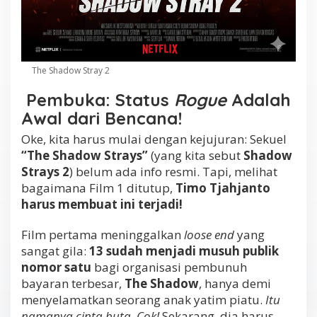
The Shadow Stray 2
Pembuka: Status
Rogue
Adalah
Awal dari Bencana!
Oke, kita harus mulai dengan kejujuran: Sekuel
“The Shadow Strays”
(yang kita sebut
Shadow
Strays 2
) belum ada info resmi. Tapi, melihat
bagaimana Film 1 ditutup,
Timo Tjahjanto
harus membuat ini terjadi!
Film pertama meninggalkan
loose end
yang
sangat gila:
13 sudah menjadi musuh publik
nomor satu
bagi organisasi pembunuh
bayaran terbesar,
The Shadow
, hanya demi
menyelamatkan seorang anak yatim piatu.
Itu
namanya cinta buta, Cok!
Sekarang, dia harus