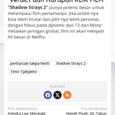
“Shadow Strays 2”
punya potensi besar untuk
melampaui film pertamanya. Jika
action
-nya
bisa lebih brutal dan
plot
-nya lebih personal,
dengan fokus pada
dynamic duo
13 dan Monji
melawan jaringan global, film ini akan menjadi
hit
besar di Netflix.
perburuan tanpa henti
Shadow Strays 2
Timo Tjahjanto
Ikuti Kami
N
Pos sebelumnya
Pos berikutnya
Hendra Lee Mengukir
Nenek Piyah, 60 Tahun,