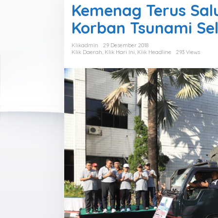
Kemenag Terus Sal
Korban Tsunami Se
Klikadmin
29 Desember 2018
Klik Daerah
,
Klik Hari Ini
,
Klik Headline
293 Views