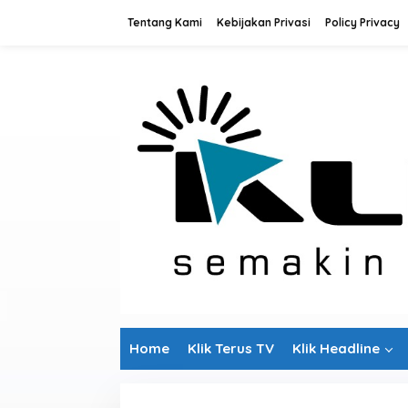
L
Tentang Kami
Kebijakan Privasi
Policy Privacy
e
w
a
t
i
k
e
k
o
n
t
e
n
Home
Klik Terus TV
Klik Headline