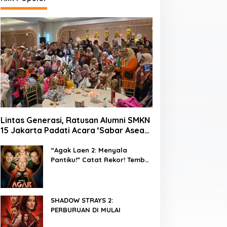
Lintas Generasi, Ratusan Alumni SMKN
15 Jakarta Padati Acara ‘Sabar Asean’
2026 di Blok M
“Agak Laen 2: Menyala
Pantiku!” Catat Rekor! Tembus
1 Juta Penonton Hanya
dalam 3 Hari
SHADOW STRAYS 2:
PERBURUAN DI MULAI