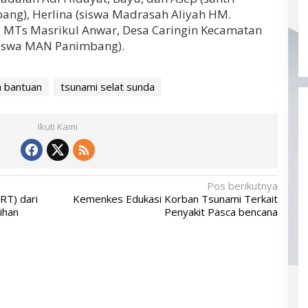
bang), Herlina (siswa Madrasah Aliyah HM.
wa MTs Masrikul Anwar, Desa Caringin Kecamatan
iswa MAN Panimbang).
n bantuan
tsunami selat sunda
Ikuti Kami
Pos berikutnya
T) dari
Kemenkes Edukasi Korban Tsunami Terkait
ihan
Penyakit Pasca bencana