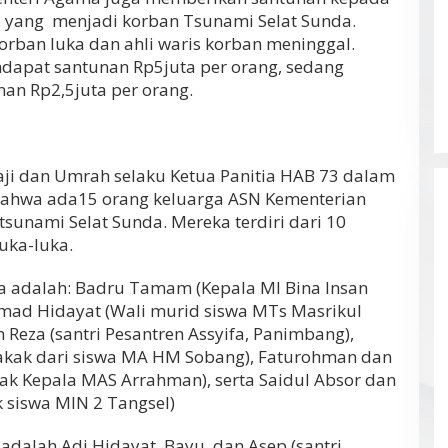
 yang menjadi korban Tsunami Selat Sunda.
orban luka dan ahli waris korban meninggal.
dapat santunan Rp5juta per orang, sedang
an Rp2,5juta per orang.
aji dan Umrah selaku Ketua Panitia HAB 73 dalam
ahwa ada15 orang keluarga ASN Kementerian
unami Selat Sunda. Mereka terdiri dari 10
uka-luka.
a adalah: Badru Tamam (Kepala MI Bina Insan
mad Hidayat (Wali murid siswa MTs Masrikul
 Reza (santri Pesantren Assyifa, Panimbang),
 Kakak dari siswa MA HM Sobang), Faturohman dan
ak Kepala MAS Arrahman), serta Saidul Absor dan
 siswa MIN 2 Tangsel)
dalah Adi Hidayat, Bayu, dan Asep (santri