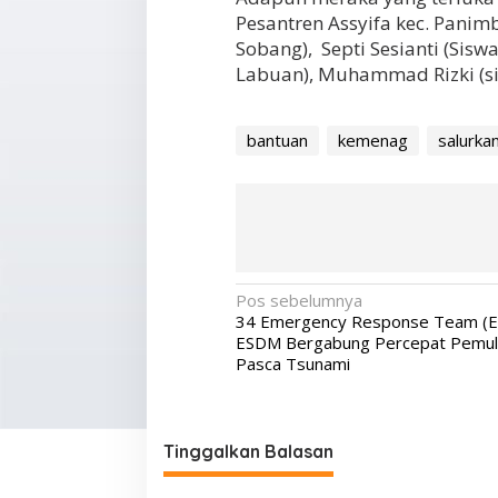
Pesantren Assyifa kec. Panim
Sobang), Septi Sesianti (Sis
Labuan), Muhammad Rizki (s
bantuan
kemenag
salurka
N
Pos sebelumnya
34 Emergency Response Team (ER
a
ESDM Bergabung Percepat Pemul
v
Pasca Tsunami
i
g
Tinggalkan Balasan
a
s