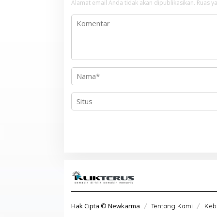
Alamat email Anda tidak akan dipublikasikan.
Ruas ya
i
p
o
s
Hak Cipta © Newkarma
Tentang Kami
Kebi