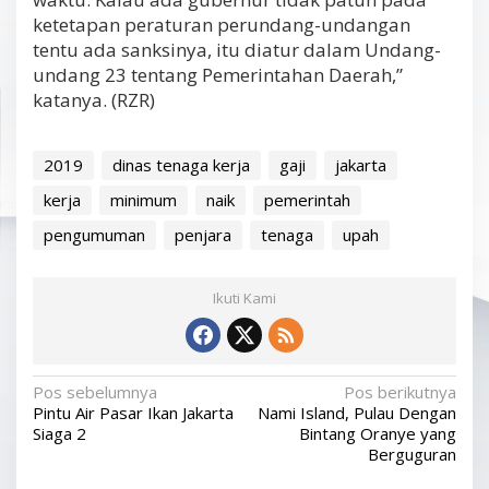
ketetapan peraturan perundang-undangan
tentu ada sanksinya, itu diatur dalam Undang-
undang 23 tentang Pemerintahan Daerah,”
katanya. (RZR)
2019
dinas tenaga kerja
gaji
jakarta
kerja
minimum
naik
pemerintah
pengumuman
penjara
tenaga
upah
Ikuti Kami
N
Pos sebelumnya
Pos berikutnya
Pintu Air Pasar Ikan Jakarta
Nami Island, Pulau Dengan
a
Siaga 2
Bintang Oranye yang
v
Berguguran
i