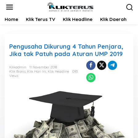
L
e
w
Home
Klik Terus TV
Klik Headline
Klik Daerah
K
a
t
i
k
e
Pengusaha Dikurung 4 Tahun Penjara,
k
Jika tak Patuh pada Aturan UMP 2019
o
n
t
Klikadmin
11 November 2018
Klik Bisnis
,
Klik Hari Ini
,
Klik Headline
093
e
Views
n