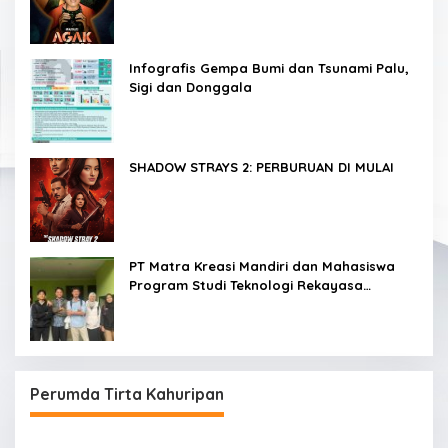
dalam 3 Hari
Infografis Gempa Bumi dan Tsunami Palu,
Sigi dan Donggala
SHADOW STRAYS 2: PERBURUAN DI MULAI
PT Matra Kreasi Mandiri dan Mahasiswa
Program Studi Teknologi Rekayasa
Komputer Sekolah Vokasi IPB Kembangkan
Sistem Monitoring Kualitas Air Berbasis IoT
untuk Mendukung Pendidikan, Riset, dan
Masyarakat
Perumda Tirta Kahuripan