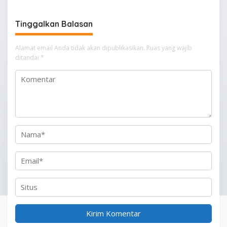
g
Tinggalkan Balasan
a
s
Alamat email Anda tidak akan dipublikasikan.
Ruas yang wajib
i
ditandai
*
p
o
s