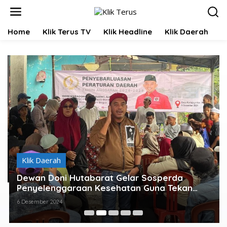
L
e
w
Home
Klik Terus TV
Klik Headline
Klik Daerah
K
a
t
i
k
e
k
o
n
t
e
n
Klik Daerah
Dewan Doni Hutabarat Gelar Sosperda
Penyelenggaraan Kesehatan Guna Tekan
Laju Angka Stunting
6 Desember 2024