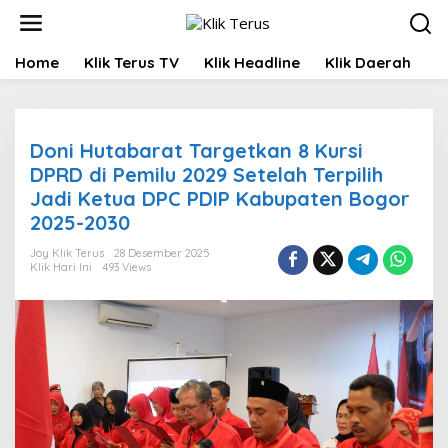
L
e
w
Home
Klik Terus TV
Klik Headline
Klik Daerah
K
a
t
i
k
e
Doni Hutabarat Targetkan 8 Kursi
k
DPRD di Pemilu 2029 Setelah Terpilih
o
Jadi Ketua DPC PDIP Kabupaten Bogor
n
t
2025-2030
e
n
Joy Klik Terus
28 Desember 2025
Klik Hari Ini
493 Views