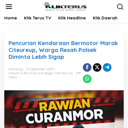
L
e
w
Home
Klik Terus TV
Klik Headline
Klik Daerah
K
a
t
i
k
e
Pencurian Kendaraan Bermotor Marak
k
Citeureup, Warga Resah Polsek
o
Diminta Lebih Sigap
n
t
e
Klik Rully
25 Desember 2025
n
Hukum & Peristiwa
,
Klik Bogor
,
Klik Hari Ini
293
Views