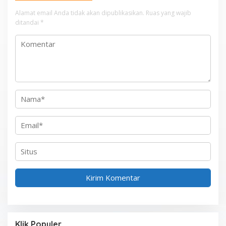
p
Alamat email Anda tidak akan dipublikasikan.
Ruas yang wajib
o
ditandai
*
s
Klik Populer