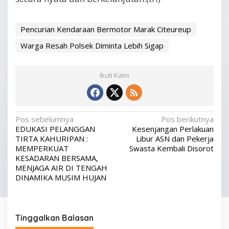
Pencurian Kendaraan Bermotor Marak Citeureup
Warga Resah Polsek Diminta Lebih Sigap
Ikuti Kami
N
Pos sebelumnya
Pos berikutnya
EDUKASI PELANGGAN
Kesenjangan Perlakuan
a
TIRTA KAHURIPAN :
Libur ASN dan Pekerja
v
MEMPERKUAT
Swasta Kembali Disorot
KESADARAN BERSAMA,
i
MENJAGA AIR DI TENGAH
g
DINAMIKA MUSIM HUJAN
a
s
Tinggalkan Balasan
i