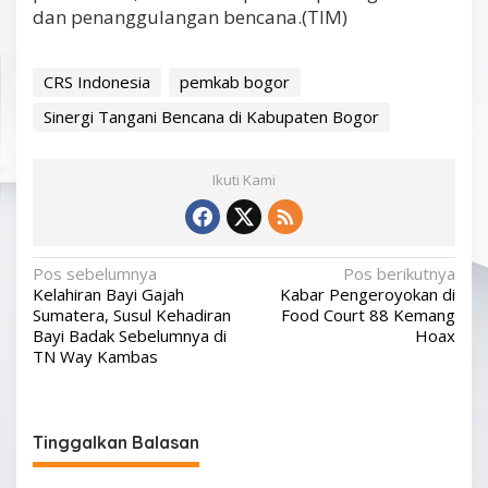
dan penanggulangan bencana.(TIM)
CRS Indonesia
pemkab bogor
Sinergi Tangani Bencana di Kabupaten Bogor
Ikuti Kami
N
Pos sebelumnya
Pos berikutnya
Kelahiran Bayi Gajah
Kabar Pengeroyokan di
a
Sumatera, Susul Kehadiran
Food Court 88 Kemang
v
Bayi Badak Sebelumnya di
Hoax
TN Way Kambas
i
g
a
Tinggalkan Balasan
s