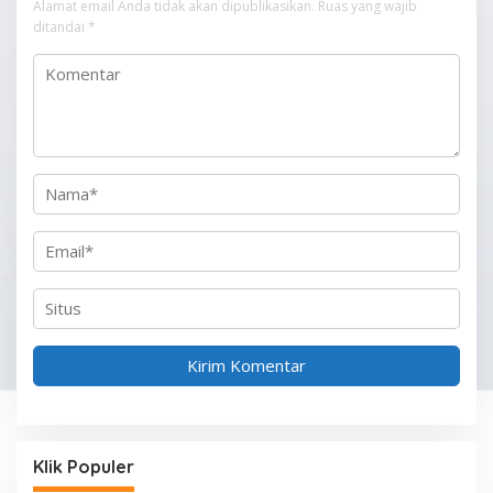
i
Alamat email Anda tidak akan dipublikasikan.
Ruas yang wajib
p
ditandai
*
o
s
Klik Populer