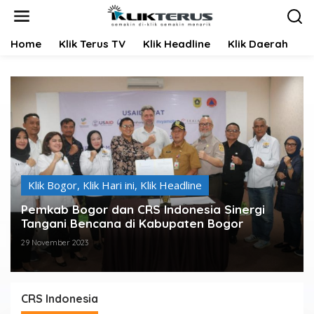
L
e
w
Home
Klik Terus TV
Klik Headline
Klik Daerah
K
a
t
i
k
e
k
o
n
t
e
n
Klik Bogor
,
Klik Hari ini
,
Klik Headline
Pemkab Bogor dan CRS Indonesia Sinergi
Tangani Bencana di Kabupaten Bogor
29 November 2023
CRS Indonesia