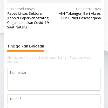
N
Pos sebelumnya
Pos berikutnya
Rapat Lintas Sektoral,
IAIN Takengon Beri Akses
a
Kapolri Paparkan Strategi
Guru Studi Pascasarjana
v
Cegah Lonjakan Covid-19
Saat Nataru
i
g
a
Tinggalkan Balasan
s
i
Alamat email Anda tidak akan dipublikasikan.
Ruas yang wajib
p
ditandai
*
o
s