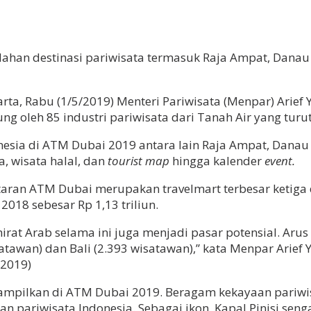
dahan destinasi pariwisata termasuk Raja Ampat, Danau
karta, Rabu (1/5/2019) Menteri Pariwisata (Menpar) Ari
oleh 85 industri pariwisata dari Tanah Air yang turut 
nesia di ATM Dubai 2019 antara lain Raja Ampat, Danau
, wisata halal, dan
tourist map
hingga kalender
event.
antaran ATM Dubai merupakan travelmart terbesar ketiga
2018 sebesar Rp 1,13 triliun.
irat Arab selama ini juga menjadi pasar potensial. Ar
satawan) dan Bali (2.393 wisatawan),” kata Menpar Arief
/2019)
ampilkan di ATM Dubai 2019. Beragam kekayaan pariwisat
riwisata Indonesia. Sebagai ikon, Kapal Pinisi sengaja