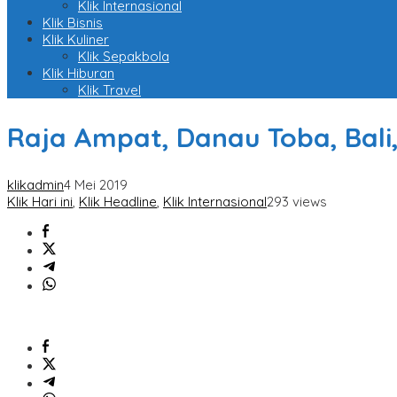
Klik Internasional
Klik Bisnis
Klik Kuliner
Klik Sepakbola
Klik Hiburan
Klik Travel
Raja Ampat, Danau Toba, Bali
klikadmin
4 Mei 2019
Klik Hari ini
,
Klik Headline
,
Klik Internasional
293 views