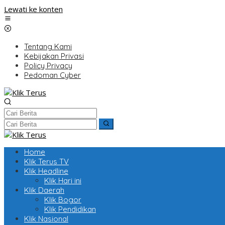
Lewati ke konten
Tentang Kami
Kebijakan Privasi
Policy Privacy
Pedoman Cyber
Home
Klik Terus TV
Klik Headline
Klik Hari ini
Klik Daerah
Klik Bogor
Klik Pendidikan
Klik Nasional