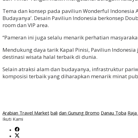
Tema dan konsep pada paviliun Wonderful Indonesia A
Budayanya’. Desain Paviliun Indonesia berkonsep Doubl
room dan VIP area.
“Pameran ini juga selalu menarik perhatian masyarakat
Mendukung daya tarik Kapal Pinisi, Paviliun Indones
destinasi wisata halal terbaik di dunia.
Selain atraksi alam dan budayanya, infrastruktur pariw
komposisi terbaik yang diharapkan menarik minat pub
Arabian Travel Market
bali
dan Gunung Bromo
Danau Toba
Raja
Ikuti Kami