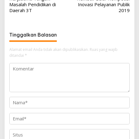
v
Masalah Pendidikan di
Inovasi Pelayanan Publik
Daerah 3T
2019
i
g
a
Tinggalkan Balasan
s
i
Alamat email Anda tidak akan dipublikasikan.
Ruas yang wajib
p
ditandai
*
o
s