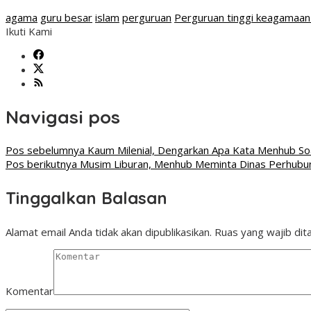
agama
guru besar
islam
perguruan
Perguruan tinggi keagamaan 
Ikuti Kami
Navigasi pos
Pos sebelumnya
Kaum Milenial, Dengarkan Apa Kata Menhub Soa
Pos berikutnya
Musim Liburan, Menhub Meminta Dinas Perhubun
Tinggalkan Balasan
Alamat email Anda tidak akan dipublikasikan.
Ruas yang wajib dit
Komentar