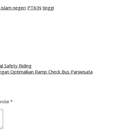
islam negeri
PTKIN
tinggi
l Safety Riding
gan Optimalkan Ramp Check Bus Pariwisata
andai
*