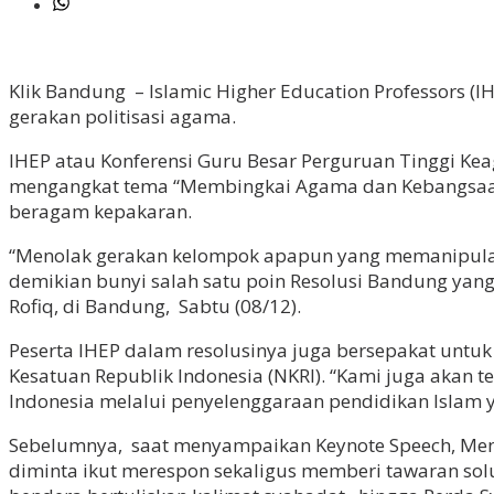
Klik Bandung – Islamic Higher Education Professors (
gerakan politisasi agama.
IHEP atau Konferensi Guru Besar Perguruan Tinggi Kea
mengangkat tema “Membingkai Agama dan Kebangsaan”.
beragam kepakaran.
“Menolak gerakan kelompok apapun yang memanipulasi 
demikian bunyi salah satu poin Resolusi Bandung yan
Rofiq, di Bandung, Sabtu (08/12).
Peserta IHEP dalam resolusinya juga bersepakat un
Kesatuan Republik Indonesia (NKRI). “Kami juga akan 
Indonesia melalui penyelenggaraan pendidikan Islam y
Sebelumnya, saat menyampaikan Keynote Speech, Menag
diminta ikut merespon sekaligus memberi tawaran solu