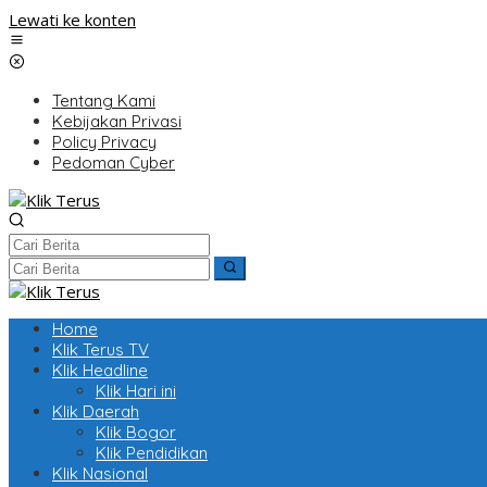
Lewati ke konten
Tentang Kami
Kebijakan Privasi
Policy Privacy
Pedoman Cyber
Home
Klik Terus TV
Klik Headline
Klik Hari ini
Klik Daerah
Klik Bogor
Klik Pendidikan
Klik Nasional