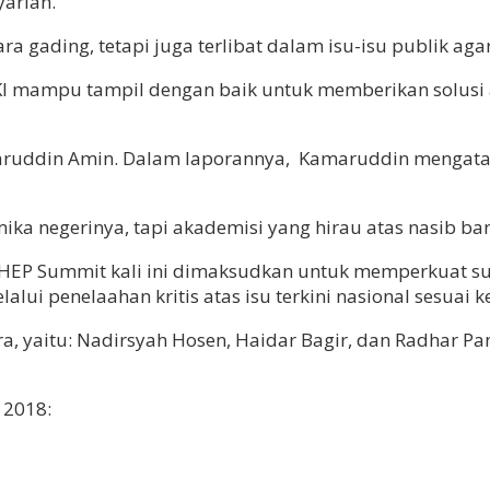
yariah.
ra gading, tetapi juga terlibat dalam isu-isu publik ag
I mampu tampil dengan baik untuk memberikan solusi ata
aruddin Amin. Dalam laporannya, Kamaruddin mengatak
ka negerinya, tapi akademisi yang hirau atas nasib ba
 IHEP Summit kali ini dimaksudkan untuk memperkuat s
lui penelaahan kritis atas isu terkini nasional sesuai
ra, yaitu: Nadirsyah Hosen, Haidar Bagir, dan Radhar P
 2018: