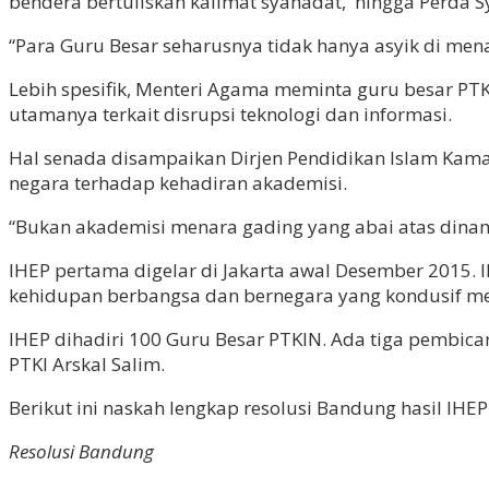
bendera bertuliskan kalimat syahadat, hingga Perda S
“Para Guru Besar seharusnya tidak hanya asyik di mena
Lebih spesifik, Menteri Agama meminta guru besar PTK
utamanya terkait disrupsi teknologi dan informasi.
Hal senada disampaikan Dirjen Pendidikan Islam Kam
negara terhadap kehadiran akademisi.
“Bukan akademisi menara gading yang abai atas dinami
IHEP pertama digelar di Jakarta awal Desember 2015.
kehidupan berbangsa dan bernegara yang kondusif mela
IHEP dihadiri 100 Guru Besar PTKIN. Ada tiga pembica
PTKI Arskal Salim.
Berikut ini naskah lengkap resolusi Bandung hasil IHEP
Resolusi Bandung