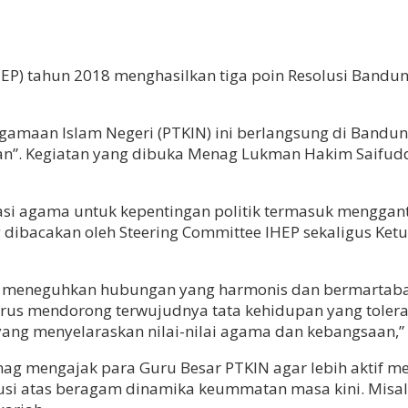
IHEP) tahun 2018 menghasilkan tiga poin Resolusi Band
gamaan Islam Negeri (PTKIN) ini berlangsung di Bandung
 Kegiatan yang dibuka Menag Lukman Hakim Saifuddin 
agama untuk kepentingan politik termasuk mengganti d
g dibacakan oleh Steering Committee IHEP sekaligus Ke
tuk meneguhkan hubungan yang harmonis dan bermarta
terus mendorong terwujudnya tata kehidupan yang tolera
ang menyelaraskan nilai-nilai agama dan kebangsaan,” t
 mengajak para Guru Besar PTKIN agar lebih aktif mere
si atas beragam dinamika keummatan masa kini. Misalny