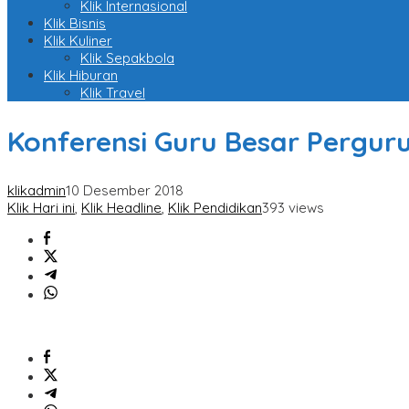
Klik Internasional
Klik Bisnis
Klik Kuliner
Klik Sepakbola
Klik Hiburan
Klik Travel
Konferensi Guru Besar Pergur
klikadmin
10 Desember 2018
Klik Hari ini
,
Klik Headline
,
Klik Pendidikan
393 views