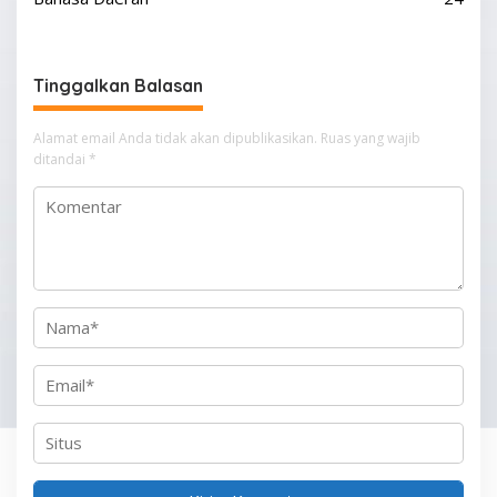
v
i
g
Tinggalkan Balasan
a
s
Alamat email Anda tidak akan dipublikasikan.
Ruas yang wajib
i
ditandai
*
p
o
s