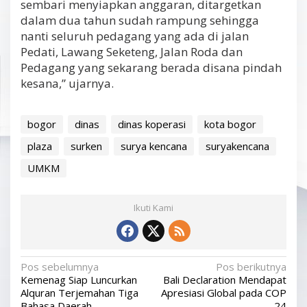
sembari menyiapkan anggaran, ditargetkan
dalam dua tahun sudah rampung sehingga
nanti seluruh pedagang yang ada di jalan
Pedati, Lawang Seketeng, Jalan Roda dan
Pedagang yang sekarang berada disana pindah
kesana,” ujarnya.
bogor
dinas
dinas koperasi
kota bogor
plaza
surken
surya kencana
suryakencana
UMKM
Ikuti Kami
N
Pos sebelumnya
Pos berikutnya
Kemenag Siap Luncurkan
Bali Declaration Mendapat
a
Alquran Terjemahan Tiga
Apresiasi Global pada COP
Bahasa Daerah
24