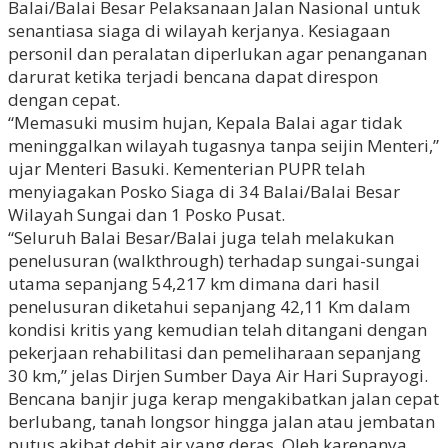
Balai/Balai Besar Pelaksanaan Jalan Nasional untuk
senantiasa siaga di wilayah kerjanya. Kesiagaan
personil dan peralatan diperlukan agar penanganan
darurat ketika terjadi bencana dapat direspon
dengan cepat.
“Memasuki musim hujan, Kepala Balai agar tidak
meninggalkan wilayah tugasnya tanpa seijin Menteri,”
ujar Menteri Basuki. Kementerian PUPR telah
menyiagakan Posko Siaga di 34 Balai/Balai Besar
Wilayah Sungai dan 1 Posko Pusat.
“Seluruh Balai Besar/Balai juga telah melakukan
penelusuran (walkthrough) terhadap sungai-sungai
utama sepanjang 54,217 km dimana dari hasil
penelusuran diketahui sepanjang 42,11 Km dalam
kondisi kritis yang kemudian telah ditangani dengan
pekerjaan rehabilitasi dan pemeliharaan sepanjang
30 km,” jelas Dirjen Sumber Daya Air Hari Suprayogi.
Bencana banjir juga kerap mengakibatkan jalan cepat
berlubang, tanah longsor hingga jalan atau jembatan
putus akibat debit air yang deras. Oleh karenanya