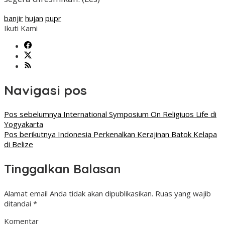
banjir
hujan
pupr
Ikuti Kami
Navigasi pos
Pos sebelumnya
International Symposium On Religiuos Life di
Yogyakarta
Pos berikutnya
Indonesia Perkenalkan Kerajinan Batok Kelapa
di Belize
Tinggalkan Balasan
Alamat email Anda tidak akan dipublikasikan.
Ruas yang wajib
ditandai
*
Komentar