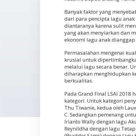
Banyak faktor yang menyebab
dari para pencipta lagu anak
diantaranya karena sulit me
yang akan menyiarkan dan me
ekonomi lagu anak dianggap 
Permasalahan mengenai kuali
krusial untuk dipertimbangk
melalui lagu secara benar. U
diharapkan menghidupkan ke
berkualitas.
Pada Grand Final LSAI 2018 h
kategori. Untuk kategori pen
Thu Tiwanie, kedua oleh Lauw
C. Sedangkan pemenang untuk 
Irianto Wally dengan lagu Ak
Reynildha dengan lagu Tetap 
(Bradder Sams) dengan lagu Ku