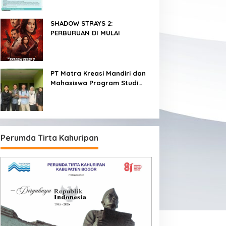
SHADOW STRAYS 2:
PERBURUAN DI MULAI
PT Matra Kreasi Mandiri dan
Mahasiswa Program Studi
Teknologi Rekayasa
Komputer Sekolah Vokasi IPB
Kembangkan Sistem
Monitoring Kualitas Air
Berbasis IoT untuk
Perumda Tirta Kahuripan
Mendukung Pendidikan, Riset,
dan Masyarakat