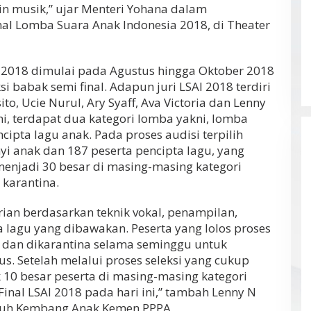
n musik,” ujar Menteri Yohana dalam
l Lomba Suara Anak Indonesia 2018, di Theater
 2018 dimulai pada Agustus hingga Oktober 2018
si babak semi final. Adapun juri LSAI 2018 terdiri
to, Ucie Nurul, Ary Syaff, Ava Victoria dan Lenny
ni, terdapat dua kategori lomba yakni, lomba
ipta lagu anak. Pada proses audisi terpilih
i anak dan 187 peserta pencipta lagu, yang
menjadi 30 besar di masing-masing kategori
karantina.
rian berdasarkan teknik vokal, penampilan,
a lagu yang dibawakan. Peserta yang lolos proses
l dan dikarantina selama seminggu untuk
. Setelah melalui proses seleksi yang cukup
k 10 besar peserta di masing-masing kategori
nal LSAI 2018 pada hari ini,” tambah Lenny N
mbuh Kembang Anak Kemen PPPA