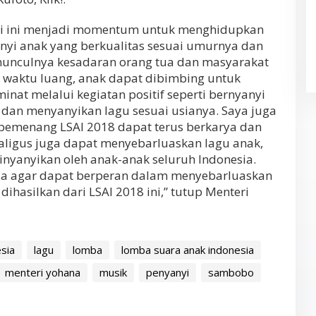
ari ini menjadi momentum untuk menghidupkan
nyi anak yang berkualitas sesuai umurnya dan
munculnya kesadaran orang tua dan masyarakat
aktu luang, anak dapat dibimbing untuk
at melalui kegiatan positif seperti bernyanyi
dan menyanyikan lagu sesuai usianya. Saya juga
pemenang LSAI 2018 dapat terus berkarya dan
ekaligus juga dapat menyebarluaskan lagu anak,
nyanyikan oleh anak-anak seluruh Indonesia.
ia agar dapat berperan dalam menyebarluaskan
ihasilkan dari LSAI 2018 ini,” tutup Menteri
sia
lagu
lomba
lomba suara anak indonesia
menteri yohana
musik
penyanyi
sambobo