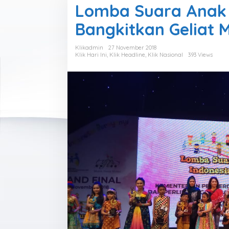
Lomba Suara Anak 
Bangkitkan Geliat 
Klikadmin
27 November 2018
Klik Hari Ini
,
Klik Headline
,
Klik Nasional
393 Views