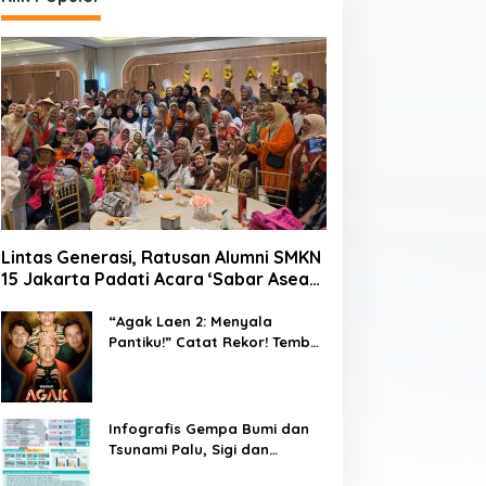
Lintas Generasi, Ratusan Alumni SMKN
15 Jakarta Padati Acara ‘Sabar Asean’
2026 di Blok M
“Agak Laen 2: Menyala
Pantiku!” Catat Rekor! Tembus
1 Juta Penonton Hanya
dalam 3 Hari
Infografis Gempa Bumi dan
Tsunami Palu, Sigi dan
Donggala