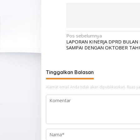
N
Pos sebelumnya
LAPORAN KINERJA DPRD BULAN 
a
SAMPAI DENGAN OKTOBER TAH
v
i
g
Tinggalkan Balasan
a
Alamat email Anda tidak akan dipublikasikan.
s
Ruas ya
i
p
o
s