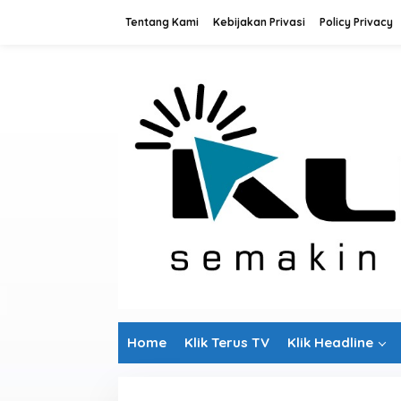
L
Tentang Kami
Kebijakan Privasi
Policy Privacy
e
w
a
t
i
k
e
k
o
n
t
e
n
Home
Klik Terus TV
Klik Headline