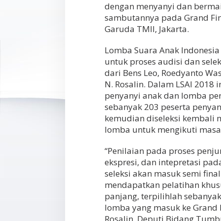
dengan menyanyi dan bermai
sambutannya pada Grand Fina
Garuda TMII, Jakarta.
Lomba Suara Anak Indonesia
untuk proses audisi dan selek
dari Bens Leo, Roedyanto Wasi
N. Rosalin. Dalam LSAI 2018 i
penyanyi anak dan lomba penc
sebanyak 203 peserta penyany
kemudian diseleksi kembali 
lomba untuk mengikuti masa 
“Penilaian pada proses penju
ekspresi, dan intepretasi pad
seleksi akan masuk semi fina
mendapatkan pelatihan khusus
panjang, terpilihlah sebanya
lomba yang masuk ke Grand Fi
Rosalin, Deputi Bidang Tu