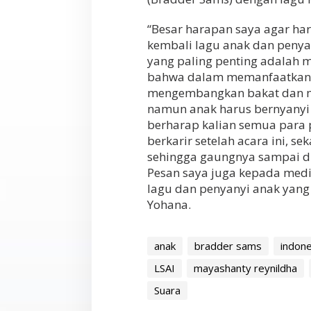
“Besar harapan saya agar h
kembali lagu anak dan penya
yang paling penting adalah 
bahwa dalam memanfaatkan w
mengembangkan bakat dan min
namun anak harus bernyanyi 
berharap kalian semua para 
berkarir setelah acara ini, s
sehingga gaungnya sampai di
Pesan saya juga kepada med
lagu dan penyanyi anak yang d
Yohana.
anak
bradder sams
indone
LSAI
mayashanty reynildha
Suara