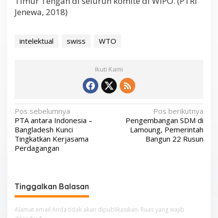
Timur Tengah di seluruh komite di WIPO. (PTRI
Jenewa, 2018)
intelektual
swiss
WTO
Ikuti Kami
N
Pos sebelumnya
Pos berikutnya
PTA antara Indonesia –
Pengembangan SDM di
a
Bangladesh Kunci
Lamoung, Pemerintah
v
Tingkatkan Kerjasama
Bangun 22 Rusun
Perdagangan
i
g
a
Tinggalkan Balasan
s
i
Alamat email Anda tidak akan dipublikasikan.
Ruas yang wajib