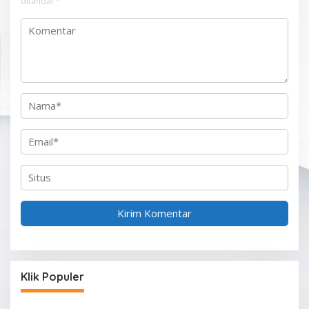
p
ditandai
*
o
s
Klik Populer