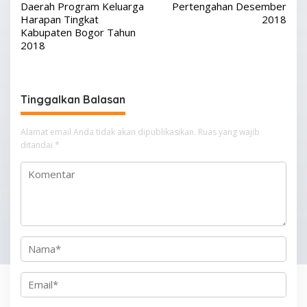
v
Daerah Program Keluarga
Pertengahan Desember
Harapan Tingkat
2018
i
Kabupaten Bogor Tahun
g
2018
a
s
Tinggalkan Balasan
i
p
Alamat email Anda tidak akan dipublikasikan.
Ruas yang wajib
o
ditandai
*
s