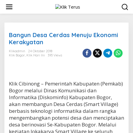
L
e
w
a
t
i
Bangun Desa Cerdas Menuju Ekonomi
k
Kerakyatan
e
k
Klikadmin
24 Oktober 2018
o
Klik Bogor
,
Klik Hari Ini
393 Views
n
t
e
n
Klik Cibinong – Pemerintah Kabupaten (Pemkab)
Bogor melalui Dinas Komunikasi dan
Informatika (Diskominfo) Kabupaten Bogor,
akan membangun Desa Cerdas (Smart Village)
berbasis teknologi informatika dalam rangka
mengembangkan potensi desa dan menciptakan
desa berinovasi Se-Kabupaten Bogor. Melalui
kegiatan lokakarya Smart Village ke seluruh