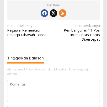
Ikuti Kami
N
Pos sebelumnya
Pos berikutnya
Pegawai Kemenkeu
Pembangunan 11 Pos
a
Bekerja Dibawah Tenda
Lintas Batas Harus
v
Dipercepat
i
g
Tinggalkan Balasan
a
s
Alamat email Anda tidak akan dipublikasikan.
Ruas yang wajib
i
ditandai
*
p
o
s