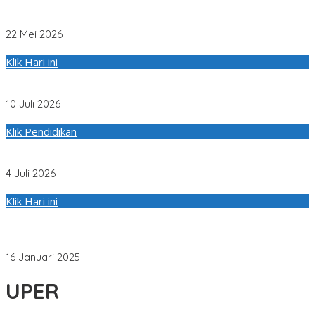
Universitas Pertamina Bedah Solusi Kota Hijau dengan
Menggandeng Pakar Global dan Industri
22 Mei 2026
Klik Hari ini
Tips Alumni Universitas Pertamina untuk Tembus Perusahaan
Multinasional
10 Juli 2026
Klik Pendidikan
Pakar UPER Beri Penjelasan Ilmiah Soal Apakah Gempa
Ganda seperti di Venezuela Bisa Terjadi di Indonesia
4 Juli 2026
Klik Hari ini
Mahasiswa UPER Menginisiasi Moo Apps, untuk
Memungkinkan Peternak Memantau Kesehatan Sapi Secara
Real-Time
16 Januari 2025
UPER