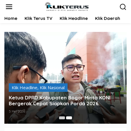
L
e
w
Home
Klik Terus TV
Klik Headline
Klik Daerah
K
a
t
i
k
e
k
o
n
t
e
n
Klik Headline
,
Klik Nasional
Ketua DPRD Kabupaten Bogor Minta KONI
Bergerak Cepat Siapkan Porda 2026
5 Mei 2026