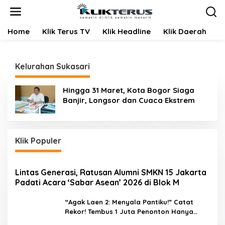
L
e
w
Home
Klik Terus TV
Klik Headline
Klik Daerah
K
a
t
i
k
Kelurahan Sukasari
e
k
o
Hingga 31 Maret, Kota Bogor Siaga
n
Banjir, Longsor dan Cuaca Ekstrem
t
e
n
Klik Populer
Lintas Generasi, Ratusan Alumni SMKN 15 Jakarta
Padati Acara ‘Sabar Asean’ 2026 di Blok M
“Agak Laen 2: Menyala Pantiku!” Catat
Rekor! Tembus 1 Juta Penonton Hanya
dalam 3 Hari