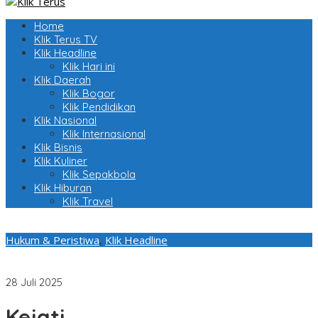
Home
Klik Terus TV
Klik Headline
Klik Hari ini
Klik Daerah
Klik Bogor
Klik Pendidikan
Klik Nasional
Klik Internasional
Klik Bisnis
Klik Kuliner
Klik Sepakbola
Klik Hiburan
Klik Travel
Hukum & Peristiwa
,
Klik Headline
Kajati Lantik dan Ambil Sumpah Jabatan Pejabat Eselon III di
Wilayah Hukum Kejaksaan Tinggi Banten
28 Juli 2025
Kejati