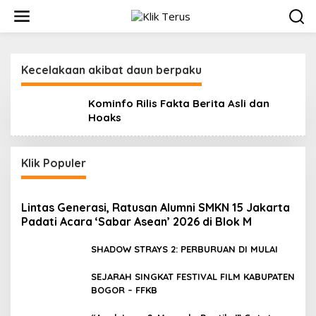
L
e
w
a
t
Kecelakaan akibat daun berpaku
i
k
e
Kominfo Rilis Fakta Berita Asli dan
k
Hoaks
o
n
t
Klik Populer
e
n
Lintas Generasi, Ratusan Alumni SMKN 15 Jakarta
Padati Acara ‘Sabar Asean’ 2026 di Blok M
SHADOW STRAYS 2: PERBURUAN DI MULAI
SEJARAH SINGKAT FESTIVAL FILM KABUPATEN
BOGOR – FFKB