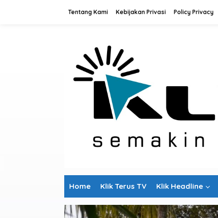
L
Tentang Kami
Kebijakan Privasi
Policy Privacy
e
w
a
t
i
k
e
k
o
n
t
e
n
Home
Klik Terus TV
Klik Headline