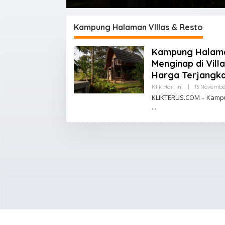
Terjangkau
Kampung Halaman VIllas & Resto
Kampung Halama
Menginap di Vil
Harga Terjangk
Klik Hari Ini
|
13 Novembe
KLIKTERUS.COM – Kampun