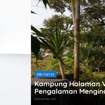
Klik Hari ini
Kampung Halaman VI
Pengalaman Menginap
Rumah Raja Tempo 
13 November 2023