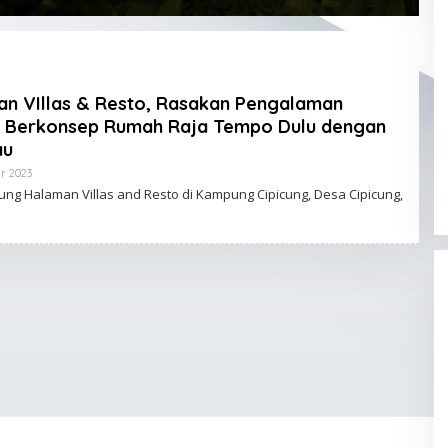
n VIllas & Resto, Rasakan Pengalaman
la Berkonsep Rumah Raja Tempo Dulu dengan
au
r 2023
O
L
g Halaman Villas and Resto di Kampung Cipicung, Desa Cipicung,
E
H
K
L
I
K
T
E
R
U
S
A
D
M
I
N