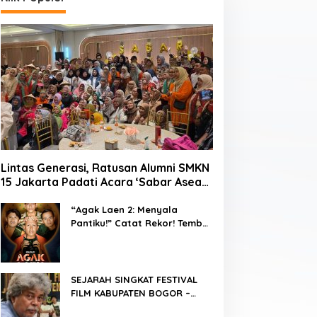
Lintas Generasi, Ratusan Alumni SMKN
15 Jakarta Padati Acara ‘Sabar Asean’
2026 di Blok M
“Agak Laen 2: Menyala
Pantiku!” Catat Rekor! Tembus
1 Juta Penonton Hanya
dalam 3 Hari
SEJARAH SINGKAT FESTIVAL
FILM KABUPATEN BOGOR –
FFKB