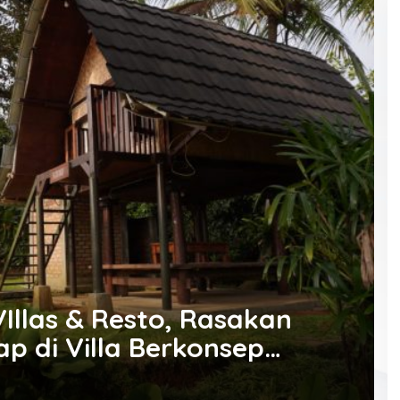
llas & Resto, Rasakan
 di Villa Berkonsep
Dulu dengan Harga