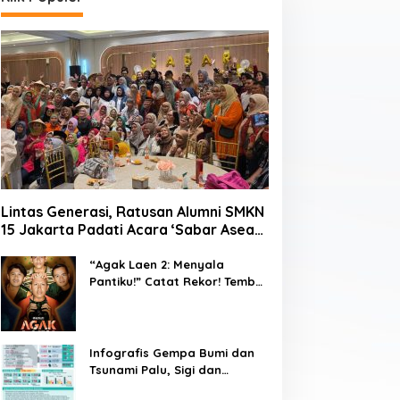
Lintas Generasi, Ratusan Alumni SMKN
15 Jakarta Padati Acara ‘Sabar Asean’
2026 di Blok M
“Agak Laen 2: Menyala
Pantiku!” Catat Rekor! Tembus
1 Juta Penonton Hanya
dalam 3 Hari
Infografis Gempa Bumi dan
Tsunami Palu, Sigi dan
Donggala