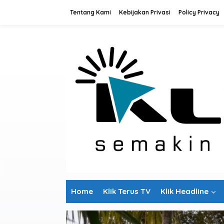
L
Tentang Kami
Kebijakan Privasi
Policy Privacy
e
w
a
t
i
k
e
k
o
n
t
e
n
Home
Klik Terus TV
Klik Headline