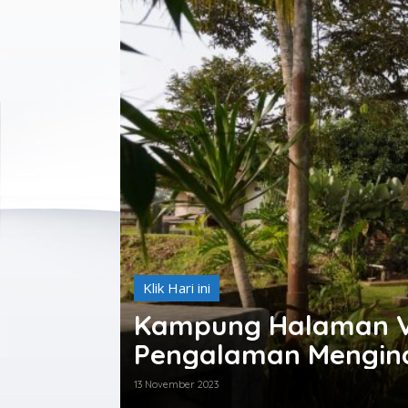
Klik Hari ini
Kampung Halaman VI
Pengalaman Menginap
Rumah Raja Tempo 
13 November 2023