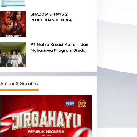
SHADOW STRAYS 2:
PERBURUAN DI MULAI
PT Matra Kreasi Mandiri dan
Mahasiswa Program Studi
Teknologi Rekayasa
Komputer Sekolah Vokasi IPB
Kembangkan Sistem
Monitoring Kualitas Air
Berbasis IoT untuk
Anton S Suratto
Mendukung Pendidikan, Riset,
dan Masyarakat