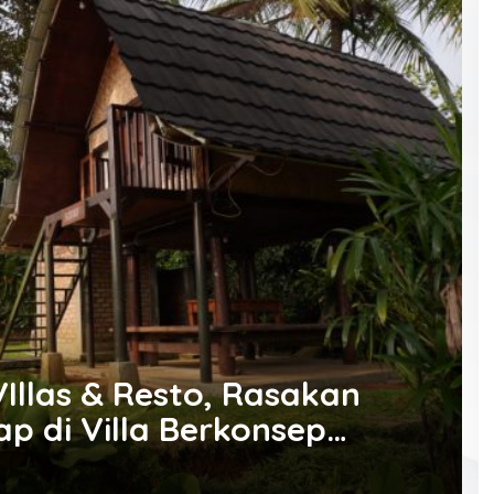
llas & Resto, Rasakan
 di Villa Berkonsep
Dulu dengan Harga