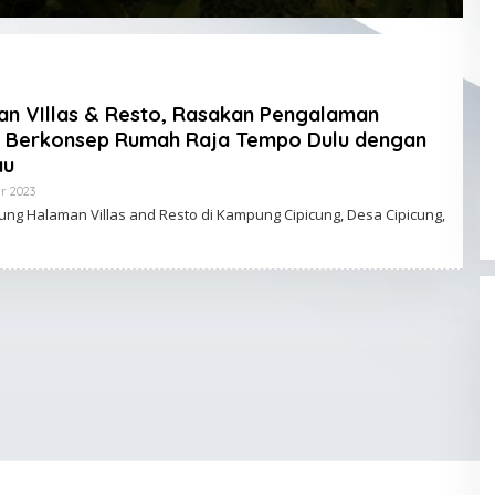
n VIllas & Resto, Rasakan Pengalaman
la Berkonsep Rumah Raja Tempo Dulu dengan
au
r 2023
O
L
g Halaman Villas and Resto di Kampung Cipicung, Desa Cipicung,
E
H
K
L
I
K
T
E
R
U
S
A
D
M
I
N