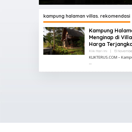
Terjangkau
kampung halaman villas. rekomendasi
Kampung Halama
Menginap di Vil
Harga Terjangk
Klik Hari Ini
|
13 Novembe
KLIKTERUS.COM – Kampun