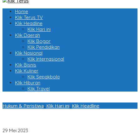
Home
Klik Terus TV
Klik Headline
Klik Hari ini
Klik Daerah
Klik Bogor
Klik Pendidikan
Klik Nasional
Klik Internasional
Klik Bisnis
Klik Kuliner
Klik Sepakbola
Klik Hiburan
Klik Travel
Hukum & Peristiwa
,
Klik Hari ini
,
Klik Headline
Kabar MA Bakal Kabulkan PK KSP Moeldoko, SBY ke Kader
Demokrat: Jika Keadilan tak Datang, Kita Berhak
Memperjuangkannya
29 Mei 2023