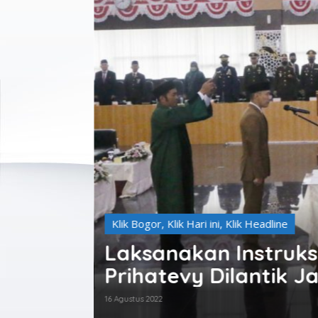
Klik Bogor
,
Klik Hari ini
,
Klik Headline
Laksanakan Instruksi
Prihatevy Dilantik J
Bogor
16 Agustus 2022