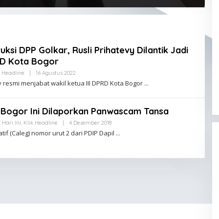
ksi DPP Golkar, Rusli Prihatevy Dilantik Jadi
RD Kota Bogor
k Headline
|
16 Agustus 2022
O
L
 resmi menjabat wakil ketua III DPRD Kota Bogor
E
H
K
L
 Bogor Ini Dilaporkan Panwascam Tansa
I
K
k Hari Ini
,
Klik Headline
|
4 Desember 2018
O
A
L
atif (Caleg) nomor urut 2 dari PDIP Dapil
D
E
M
H
I
K
N
L
I
K
A
D
M
I
N