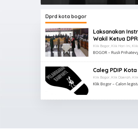
Dprd kota bogor
Laksanakan Instru
Wakil Ketua DP
Klik Bogor
,
Klik Hari Ini
,
Kli
BOGOR – Rusli Prihatevy
Caleg PDIP Kota
Klik Bogor
,
Klik Daerah
,
Kli
Klik Bogor – Calon legist