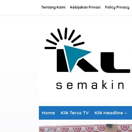
L
Tentang Kami
Kebijakan Privasi
Policy Privacy
e
w
a
t
i
k
e
k
o
n
t
e
n
Home
Klik Terus TV
Klik Headline