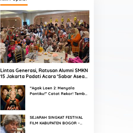
Lintas Generasi, Ratusan Alumni SMKN
15 Jakarta Padati Acara ‘Sabar Asean’
2026 di Blok M
“Agak Laen 2: Menyala
Klik Bogor
,
Klik Daerah
,
Klik Hari ini
,
Klik Headline
Pantiku!” Catat Rekor! Tembus
1 Juta Penonton Hanya
Caleg PDIP Kota Bogor Ini Dilap
dalam 3 Hari
Panwascam Tansa
SEJARAH SINGKAT FESTIVAL
FILM KABUPATEN BOGOR –
Desember 2018
FFKB