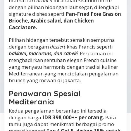
utama dari
brunch
ini adalah Seafood on Ice
dengan pilihan hidangan laut segar, dilengkapi
signature dishes seperti
Pan-Fried Foie Gras on
Brioche, Arabic salad, dan Chicken
Cacciatore.
Pilihan hidangan tersebut semakin sempurna
dengan beragam
dessert
khas Prancis seperti
baklava, macarons, dan canelé.
Perpaduan ini
menghadirkan sentuhan elegan French cuisine
yang menyatu harmonis dengan tradisi kuliner
Mediterranean yang menciptakan pengalaman
brunch yang mewah
di Jakarta.
Penawaran Spesial
Mediterania
Kedua pengalaman bersantap ini tersedia
dengan harga
IDR 398,000++ per orang.
Para
tamu juga dapat menikmati berbagai promo
menarik seperti P
ay 4 Get 5, diskon 15% untuk