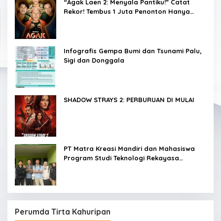
“Agak Laen 2: Menyala Pantiku!” Catat
Rekor! Tembus 1 Juta Penonton Hanya
dalam 3 Hari
Infografis Gempa Bumi dan Tsunami Palu,
Sigi dan Donggala
SHADOW STRAYS 2: PERBURUAN DI MULAI
PT Matra Kreasi Mandiri dan Mahasiswa
Program Studi Teknologi Rekayasa
Komputer Sekolah Vokasi IPB Kembangkan
Sistem Monitoring Kualitas Air Berbasis IoT
untuk Mendukung Pendidikan, Riset, dan
Masyarakat
Perumda Tirta Kahuripan