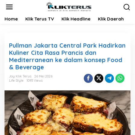
L
e
w
Home
Klik Terus TV
Klik Headline
Klik Daerah
K
a
t
i
k
e
Pullman Jakarta Central Park Hadirkan
k
Kuliner Cita Rasa Prancis dan
o
Mediterranean ke dalam konsep Food
n
t
& Beverage
e
n
Joy Klik Terus
26 Mei 2026
Life Style
1093 Views