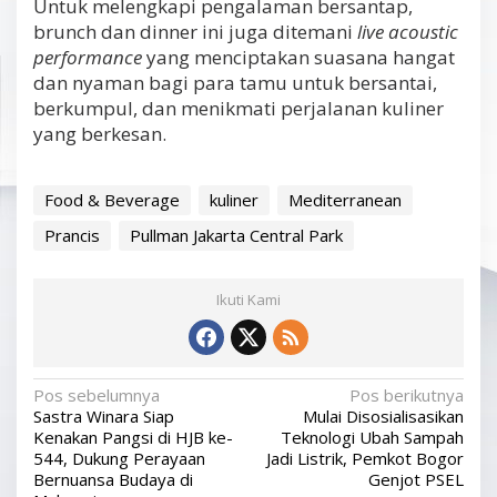
Untuk melengkapi pengalaman bersantap,
brunch dan dinner ini juga ditemani
live acoustic
performance
yang menciptakan suasana hangat
dan nyaman bagi para tamu untuk bersantai,
berkumpul, dan menikmati perjalanan kuliner
yang berkesan.
Food & Beverage
kuliner
Mediterranean
Prancis
Pullman Jakarta Central Park
Ikuti Kami
N
Pos sebelumnya
Pos berikutnya
Sastra Winara Siap
Mulai Disosialisasikan
a
Kenakan Pangsi di HJB ke-
Teknologi Ubah Sampah
v
544, Dukung Perayaan
Jadi Listrik, Pemkot Bogor
Bernuansa Budaya di
Genjot PSEL
i