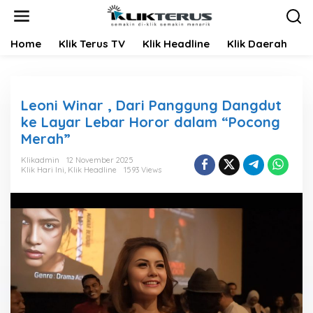
L
e
w
Home
Klik Terus TV
Klik Headline
Klik Daerah
K
a
t
i
k
e
Leoni Winar , Dari Panggung Dangdut
k
ke Layar Lebar Horor dalam “Pocong
o
Merah”
n
t
Klikadmin
12 November 2025
e
Klik Hari Ini
,
Klik Headline
1593 Views
n