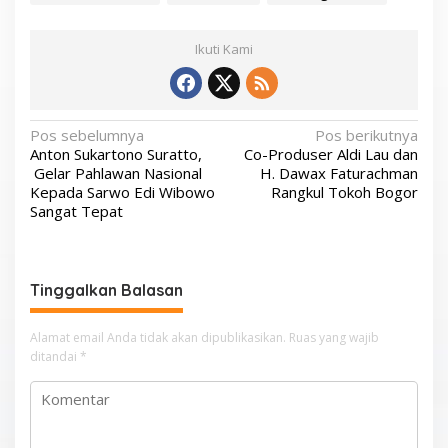
Ikuti Kami
N
Pos sebelumnya
Pos berikutnya
Anton Sukartono Suratto,
Co-Produser Aldi Lau dan
a
Gelar Pahlawan Nasional
H. Dawax Faturachman
v
Kepada Sarwo Edi Wibowo
Rangkul Tokoh Bogor
Sangat Tepat
i
g
a
Tinggalkan Balasan
s
i
Alamat email Anda tidak akan dipublikasikan.
Ruas yang wajib
p
ditandai
*
o
s