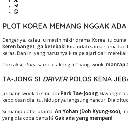
PLOT KOREA MEMANG NGGAK ADA 
Denger ya, kalau lu masih mikir drama Korea itu cuma c
keren banget, ga ketebak!
Kita udah sama-sama tau l
keras. Dan ini yang harusnya kita pelajari dari mereka!
Dari aksi,
story
, sampai akting Ji Chang-wook,
mantap a
TA-JONG SI
DRIVER
POLOS KENA JEBA
Ji Chang-wook di sini jadi
Park Tae-joong
. Bayangin aja
kepolosan dia itu, hidupnya langsung hancur. Dia di
Si manipulator utama,
An Yohan (Doh Kyung-soo)
, i
yang dia coba bantah?
Gak ada yang mempan!