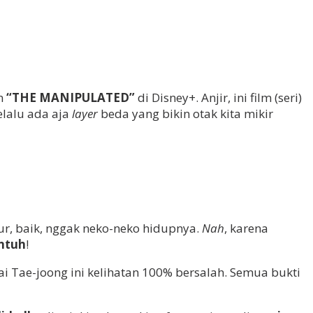
n
“THE MANIPULATED”
di Disney+. Anjir, ini film (seri)
selalu ada aja
layer
beda yang bikin otak kita mikir
jur, baik, nggak neko-neko hidupnya.
Nah
, karena
entuh
!
ai Tae-joong ini kelihatan 100% bersalah. Semua bukti