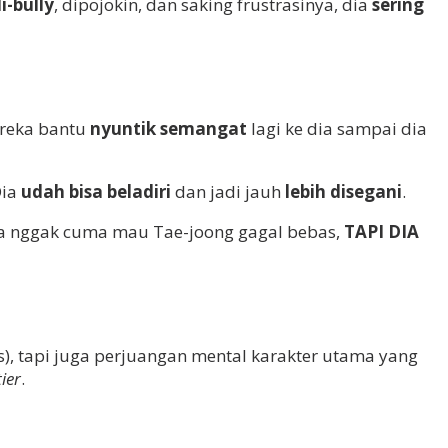
i-bully
, dipojokin, dan saking frustrasinya, dia
sering
Mereka bantu
nyuntik semangat
lagi ke dia sampai dia
Dia
udah bisa beladiri
dan jadi jauh
lebih disegani
.
ia nggak cuma mau Tae-joong gagal bebas,
TAPI DIA
s), tapi juga perjuangan mental karakter utama yang
tier
.