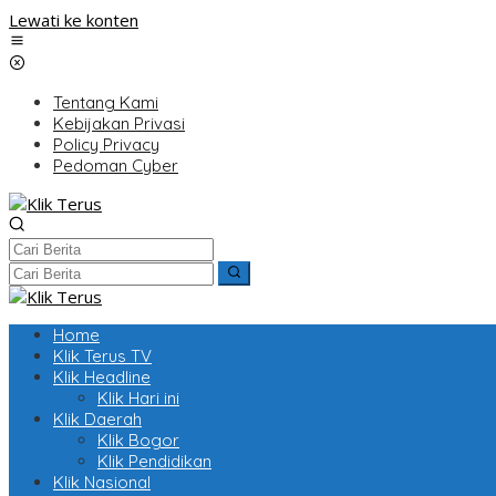
Lewati ke konten
Tentang Kami
Kebijakan Privasi
Policy Privacy
Pedoman Cyber
Home
Klik Terus TV
Klik Headline
Klik Hari ini
Klik Daerah
Klik Bogor
Klik Pendidikan
Klik Nasional