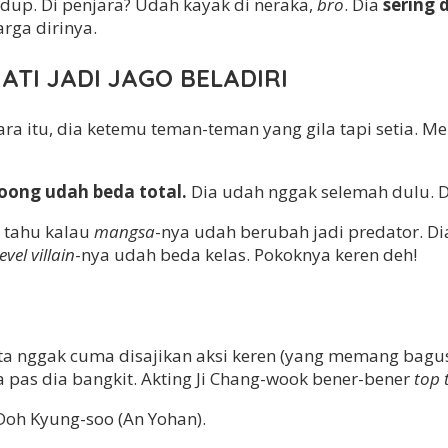
idup. Di penjara? Udah kayak di neraka,
bro
. Dia
sering d
rga dirinya.
ATI JADI JAGO BELADIRI
jara itu, dia ketemu teman-teman yang gila tapi setia. 
oong udah beda total.
Dia udah nggak selemah dulu. 
tahu kalau
mangsa
-nya udah berubah jadi predator. D
level villain
-nya udah beda kelas. Pokoknya keren deh!
ita nggak cuma disajikan aksi keren (yang memang bagu
gga pas dia bangkit. Akting Ji Chang-wook bener-bener
top 
Doh Kyung-soo (An Yohan).