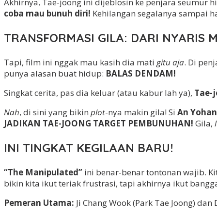
Akhirnya, Tae-joong ini dijeblosin ke penjara seumur h
coba mau bunuh diri!
Kehilangan segalanya sampai ha
TRANSFORMASI GILA: DARI NYARIS M
Tapi, film ini nggak mau kasih dia mati
gitu aja
. Di pen
punya alasan buat hidup:
BALAS DENDAM!
Singkat cerita, pas dia keluar (atau kabur lah ya),
Tae-j
Nah
, di sini yang bikin
plot
-nya makin gila! Si
An Yohan
JADIKAN TAE-JOONG TARGET PEMBUNUHAN!
Gila,
INI TINGKAT KEGILAAN BARU!
“The Manipulated”
ini benar-benar tontonan wajib. K
bikin kita ikut teriak frustrasi, tapi akhirnya ikut ban
Pemeran Utama:
Ji Chang Wook (Park Tae Joong) dan 