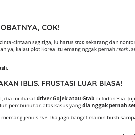
OBATNYA, COK!
inta-cintaan segitiga, lu harus
stop
sekarang dan nonto
ah ya, kalau plot Korea itu emang nggak pernah
receh
, 
sli.
KAN IBLIS. FRUSTASI LUAR BIASA!
, dia ini ibarat
driver Gojek atau Grab
di Indonesia. Ju
tuduh pembunuhan atas kasus yang
dia nggak pernah s
ni memang jenius
sue
. Dia jago banget mainin bukti samp