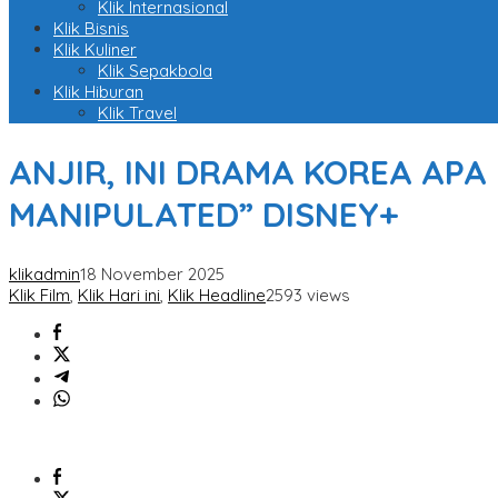
Klik Internasional
Klik Bisnis
Klik Kuliner
Klik Sepakbola
Klik Hiburan
Klik Travel
ANJIR, INI DRAMA KOREA APA 
MANIPULATED” DISNEY+
klikadmin
18 November 2025
Klik Film
,
Klik Hari ini
,
Klik Headline
2593 views