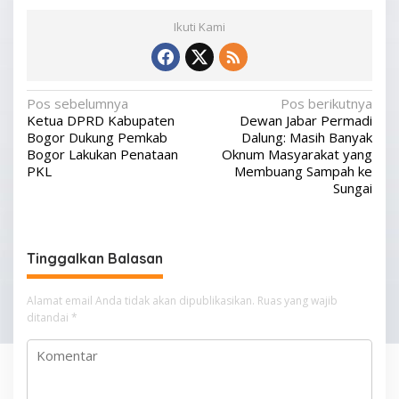
Ikuti Kami
N
Pos sebelumnya
Pos berikutnya
Ketua DPRD Kabupaten
Dewan Jabar Permadi
a
Bogor Dukung Pemkab
Dalung: Masih Banyak
v
Bogor Lakukan Penataan
Oknum Masyarakat yang
PKL
Membuang Sampah ke
i
Sungai
g
a
s
Tinggalkan Balasan
i
p
Alamat email Anda tidak akan dipublikasikan.
Ruas yang wajib
ditandai
*
o
s