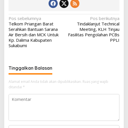
N
Pos sebelumnya
Pos berikutnya
Telkom Priangan Barat
Tindaklanjut Technical
a
Serahkan Bantuan Sarana
Meeting, KLH Tinjau
v
Air Bersih dan MCK Untuk
Fasilitas Pengolahan PCBs
Kp. Dalima Kabupaten
PPLI
i
Sukabumi
g
a
s
Tinggalkan Balasan
i
p
Alamat email Anda tidak akan dipublikasikan.
Ruas yang wajib
ditandai
*
o
s