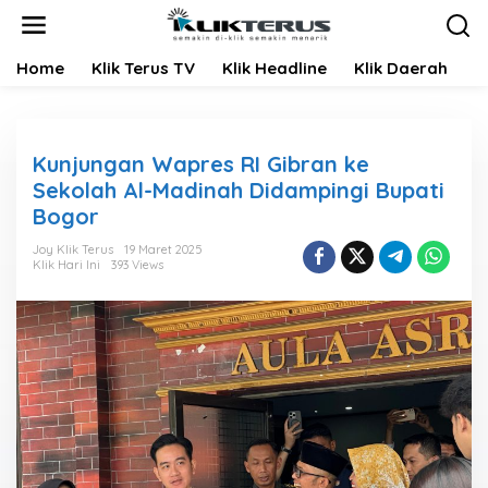
L
e
w
Home
Klik Terus TV
Klik Headline
Klik Daerah
K
a
t
i
k
e
Kunjungan Wapres RI Gibran ke
k
Sekolah Al-Madinah Didampingi Bupati
o
Bogor
n
t
Joy Klik Terus
19 Maret 2025
e
Klik Hari Ini
393 Views
n