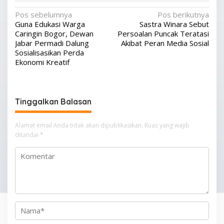
N
Pos sebelumnya
Pos berikutnya
Guna Edukasi Warga
Sastra Winara Sebut
a
Caringin Bogor, Dewan
Persoalan Puncak Teratasi
v
Jabar Permadi Dalung
Akibat Peran Media Sosial
Sosialisasikan Perda
i
Ekonomi Kreatif
g
a
s
Tinggalkan Balasan
i
p
Alamat email Anda tidak akan dipublikasikan.
Ruas yang wajib
ditandai
*
o
s