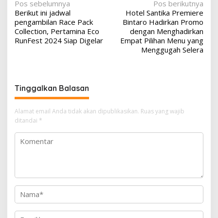
N
Pos sebelumnya
Pos berikutnya
Berikut ini jadwal
Hotel Santika Premiere
a
pengambilan Race Pack
Bintaro Hadirkan Promo
v
Collection, Pertamina Eco
dengan Menghadirkan
RunFest 2024 Siap Digelar
Empat Pilihan Menu yang
i
Menggugah Selera
g
a
s
Tinggalkan Balasan
i
p
Alamat email Anda tidak akan dipublikasikan.
Ruas yang wajib
ditandai
*
o
s