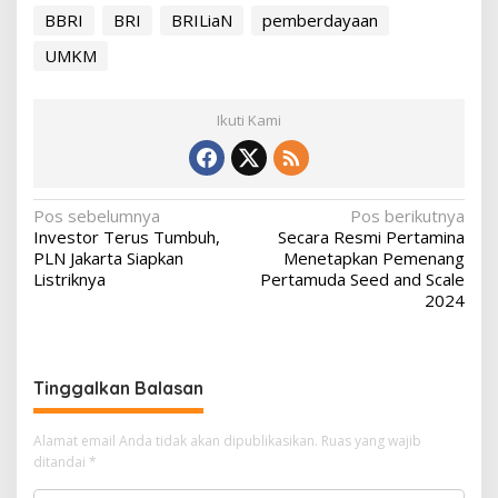
BBRI
BRI
BRILiaN
pemberdayaan
UMKM
Ikuti Kami
N
Pos sebelumnya
Pos berikutnya
Investor Terus Tumbuh,
Secara Resmi Pertamina
a
PLN Jakarta Siapkan
Menetapkan Pemenang
v
Listriknya
Pertamuda Seed and Scale
2024
i
g
a
Tinggalkan Balasan
s
i
Alamat email Anda tidak akan dipublikasikan.
Ruas yang wajib
p
ditandai
*