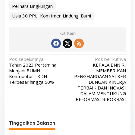
Pelihara Lingkungan
Usia 30 PPLI Komitmen Lindungi Bumi
Ikuti Kami
N
Pos sebelumnya
Pos berikutnya
Tahun 2023 Pertamina
KEPALA BNN RI
a
Menjadi BUMN
MEMBERIKAN
v
Kontributor TKDN
PENGHARGAAN SATKER
Terbesar hingga 50%
DENGAN KINERJA
i
TERBAIK DAN INOVASI
g
DALAM MENDUKUNG
REFORMASI BIROKRASI
a
s
i
Tinggalkan Balasan
p