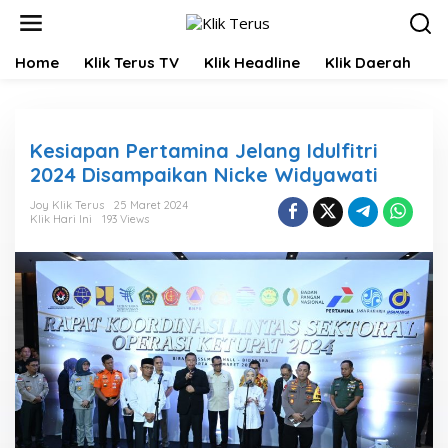
L
e
w
Home
Klik Terus TV
Klik Headline
Klik Daerah
K
a
t
i
k
e
Kesiapan Pertamina Jelang Idulfitri
k
2024 Disampaikan Nicke Widyawati
o
n
Joy Klik Terus
25 Maret 2024
t
Klik Hari Ini
193 Views
e
n