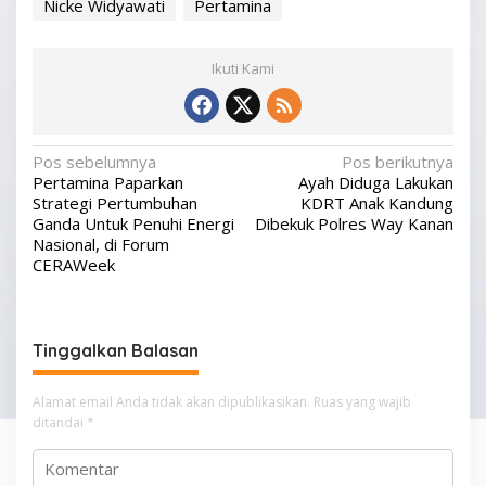
Nicke Widyawati
Pertamina
Ikuti Kami
N
Pos sebelumnya
Pos berikutnya
Pertamina Paparkan
Ayah Diduga Lakukan
a
Strategi Pertumbuhan
KDRT Anak Kandung
v
Ganda Untuk Penuhi Energi
Dibekuk Polres Way Kanan
Nasional, di Forum
i
CERAWeek
g
a
s
Tinggalkan Balasan
i
p
Alamat email Anda tidak akan dipublikasikan.
Ruas yang wajib
ditandai
*
o
s