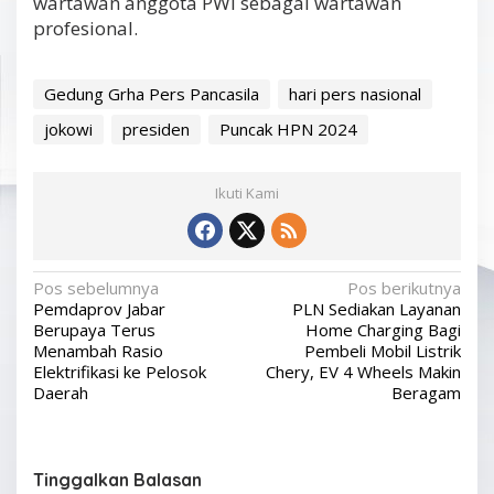
wartawan anggota PWI sebagai wartawan
profesional.
Gedung Grha Pers Pancasila
hari pers nasional
jokowi
presiden
Puncak HPN 2024
Ikuti Kami
N
Pos sebelumnya
Pos berikutnya
Pemdaprov Jabar
PLN Sediakan Layanan
a
Berupaya Terus
Home Charging Bagi
v
Menambah Rasio
Pembeli Mobil Listrik
Elektrifikasi ke Pelosok
Chery, EV 4 Wheels Makin
i
Daerah
Beragam
g
a
s
Tinggalkan Balasan