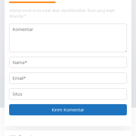
i
p
Alamat email Anda tidak akan dipublikasikan.
Ruas yang wajib
ditandai
*
o
s