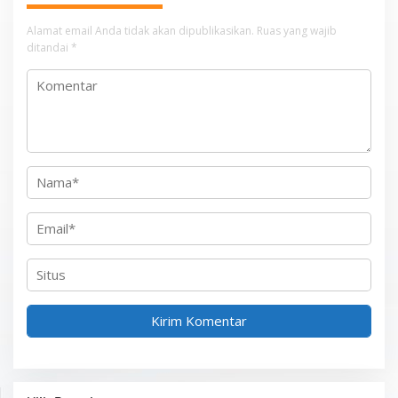
p
Alamat email Anda tidak akan dipublikasikan.
Ruas yang wajib
o
ditandai
*
s