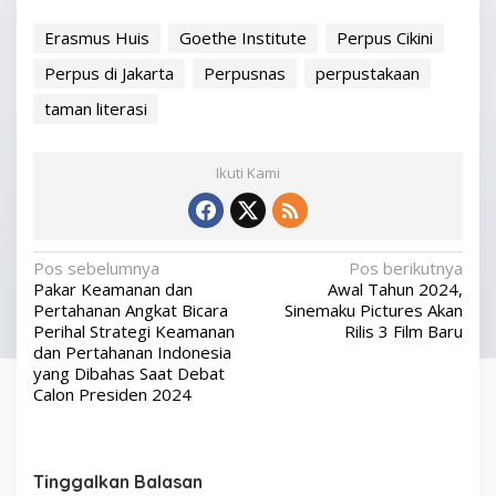
Erasmus Huis
Goethe Institute
Perpus Cikini
Perpus di Jakarta
Perpusnas
perpustakaan
taman literasi
Ikuti Kami
N
Pos sebelumnya
Pos berikutnya
Pakar Keamanan dan
Awal Tahun 2024,
a
Pertahanan Angkat Bicara
Sinemaku Pictures Akan
v
Perihal Strategi Keamanan
Rilis 3 Film Baru
dan Pertahanan Indonesia
i
yang Dibahas Saat Debat
g
Calon Presiden 2024
a
s
Tinggalkan Balasan
i