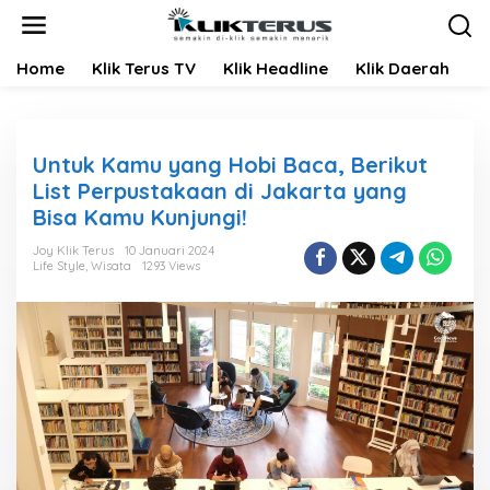
L
e
w
Home
Klik Terus TV
Klik Headline
Klik Daerah
K
a
t
i
k
e
Untuk Kamu yang Hobi Baca, Berikut
k
List Perpustakaan di Jakarta yang
o
Bisa Kamu Kunjungi!
n
t
Joy Klik Terus
10 Januari 2024
e
Life Style
,
Wisata
1293 Views
n